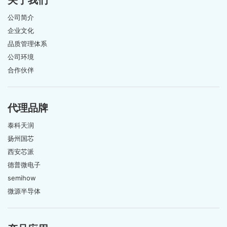
公司简介
企业文化
品质管理体系
公司环境
合作伙伴
代理品牌
泰科天润
扬州国芯
西安芯派
德普微电子
semihow
微源半导体