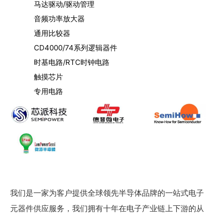
马达驱动/驱动管理
音频功率放大器
通用比较器
CD4000/74系列逻辑器件
时基电路/RTC时钟电路
触摸芯片
专用电路
我们是一家为客户提供全球领先半导体品牌的一站式电子
元器件供应服务，我们拥有十年在电子产业链上下游的从