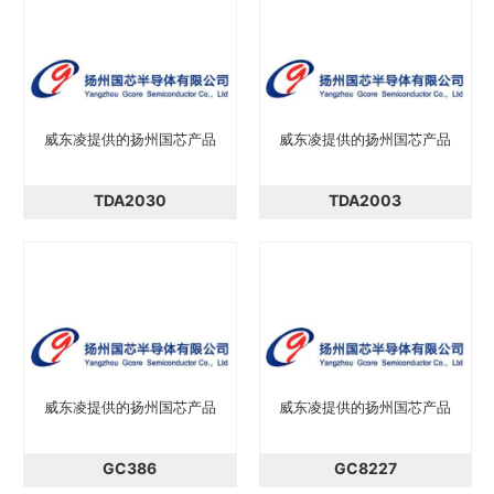
威东凌提供的扬州国芯产品
威东凌提供的扬州国芯产品
TDA2030
TDA2003
威东凌提供的扬州国芯产品
威东凌提供的扬州国芯产品
GC386
GC8227