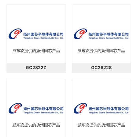
威东凌提供的扬州国芯产品
威东凌提供的扬州国芯产品
GC2822Z
GC2822S
威东凌提供的扬州国芯产品
威东凌提供的扬州国芯产品