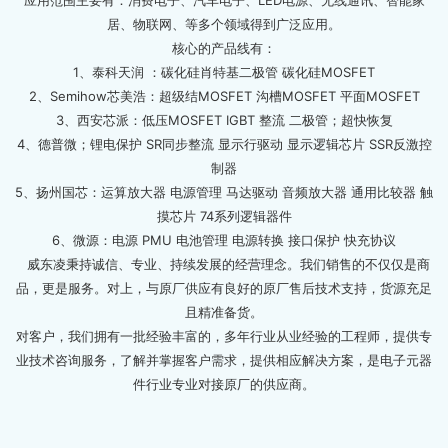
应用范围主要有：消费电子、汽车电子、LED电源、无线通讯、智能家
居、物联网、等多个领域得到广泛应用。
核心的产品线有：
1、泰科天润 ：碳化硅肖特基二极管 碳化硅MOSFET
2、Semihow芯美浩：超级结MOSFET 沟槽MOSFET 平面MOSFET
3、西安芯派：低压MOSFET IGBT 整流 二极管；超快恢复
4、德普微；锂电保护 SR同步整流 显示行驱动 显示逻辑芯片 SSR反激控
制器
5、扬州国芯：运算放大器 电源管理 马达驱动 音频放大器 通用比较器 触
摸芯片 74系列逻辑器件
6、微源：电源 PMU 电池管理 电源转换 接口保护 快充协议
威东凌秉持诚信、专业、持续发展的经营理念。我们销售的不仅仅是商
品，更是服务。对上，与原厂供应有良好的原厂售后技术支持，货源充足
且精准备货。
对客户，我们拥有一批经验丰富的，多年行业从业经验的工程师，提供专
业技术咨询服务，了解并掌握客户需求，提供相应解决方案，是电子元器
件行业专业对接原厂的供应商。